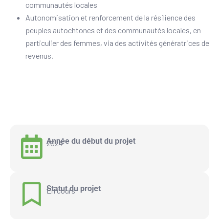
communautés locales
Autonomisation et renforcement de la résilience des
peuples autochtones et des communautés locales, en
particulier des femmes, via des activités génératrices de
revenus.
Année du début du projet
2024
Statut du projet
En cours