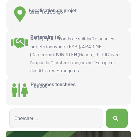
Localisation du projet
Bassin du Congo
Partenaire (s)
Appuyé par le Fonds de solidarité pour les
projets innovants (FSPI), APADIME
(Cameroun), IVINDO FM (Gabon), GI-TOC avec
l’appui du Ministère français de l’Europe et
des Affaires Étrangères
Personnes touchées
+ de 600