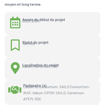
moyen et long terme.
Année du début du projet
2023, 2024
Statut du projet
Terminé
Localisation du projet
Gabon, Cameroun, RDC
Partenaire (s)
Leader du consortium: SAILD Consortium:
IRAF, Gabon; CIFOR; SAILD, Cameroun;
APEM, RDC