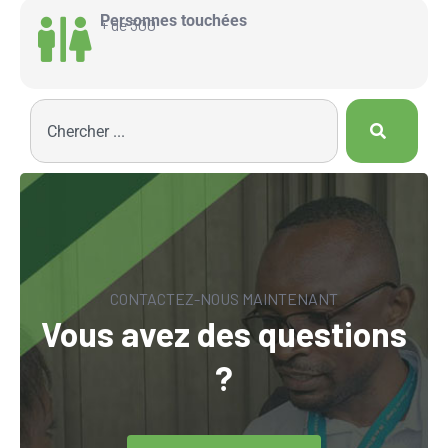
Personnes touchées
+ de 300
CONTACTEZ-NOUS MAINTENANT
Vous avez des questions
?