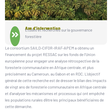
Axe d’intervention
Études et recherches sur la gouvernance
forestière
Le consortium SAILD-CIFOR-IRAF-APEM a obtenu un
financement du projet RESSAC sur les fonds de l’Union
européenne pour engager une analyse rétrospective de la
foresterie communautaire en Afrique centrale, et plus
précisément au Cameroun, au Gabon et en RDC. L’objectif
général de cette recherche est de dresser le bilan des impacts
de vingt ans de foresterie communautaire en Afrique centrale
et d’analyser les mécanismes et processus qui ont empêché
les populations rurales d’être les principaux bénéficiaires de
cette démarche.